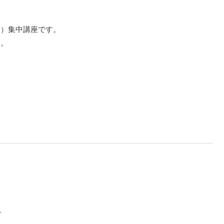
別）集中講座です。
す。
す