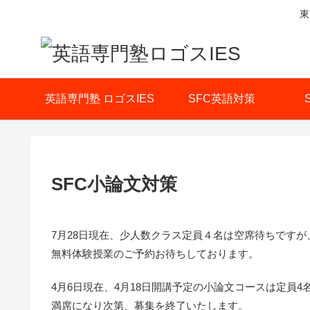
東
英語専門塾 ロゴスIES
SFC英語対策
SFC小論文対策
7月28日現在、少人数クラス定員４名は空席待ちです
無料体験授業のご予約お待ちしております。
4月6日現在、4月18日開講予定の小論文コースは定員4
満席になり次第、募集を終了いたします。